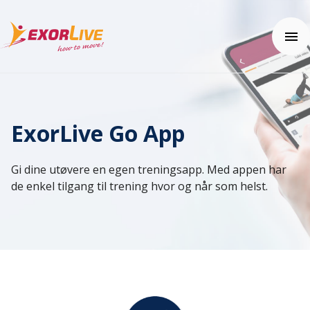
Våre løsninger
Kommune
ExorLive Go App
Klinikk
Ressurser
Fitness og idrett
Webinar
Gi dine utøvere en egen treningsapp. Med appen har
Utdanning
Nyheter
Brukerhjelp
de enkel tilgang til trening hvor og når som helst.
Tilleggsfunksjoner og sikkerhet
Kundehistorier
Kom i gang
Tema: Effektiv klinikkhverdag
Ofte stilte spørsmål (FAQ)
Kontakt oss
Tema: Digital hjemmeoppfølging
Hjelpesenter
Tema: Helhetlig helseopplevelse
Pris
Tema: Velferdsteknologi
Fagartikler og øvelser
Integrasjoner
Prøv gratis
Effektkalkulatoren