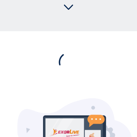
ExorLive Research
Logg inn
Norsk
English
Svenska
Norsk
Dansk