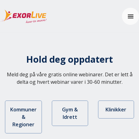
Våre løsninger
Kommune
Hold deg oppdatert
Klinikk
Ressurser
Fitness og idrett
Webinar
Meld deg på våre gratis online webinarer. Det er lett å
Utdanning
Nyheter
Brukerhjelp
delta og hvert webinar varer i 30-60 minutter.
Tilleggsfunksjoner og sikkerhet
Kundehistorier
Kom i gang
Tema: Effektiv klinikkhverdag
Ofte stilte spørsmål (FAQ)
Kontakt oss
Tema: Digital hjemmeoppfølging
Hjelpesenter
Tema: Helhetlig helseopplevelse
Kommuner
Gym &
Klinikker
Pris
Tema: Velferdsteknologi
&
Idrett
Fagartikler og øvelser
Regioner
Integrasjoner
Prøv gratis
Effektkalkulatoren