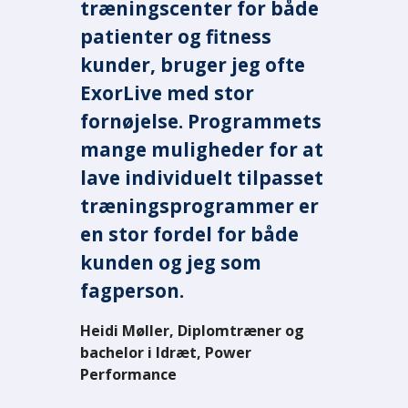
træningscenter for både
jeg nemt tjekke noget
patienter og fitness
i ExorLive og gå
kunder, bruger jeg ofte
tilbage igen uden at
ExorLive med stor
skulle logge ind på ny.
fornøjelse. Programmets
Det fungerer virkelig
mange muligheder for at
lave individuelt tilpasset
godt og helt
træningsprogrammer er
problemfrit.
en stor fordel for både
Anne Kvamsdal, Nesttuntorget
kunden og jeg som
Fysioterapi
fagperson.
Heidi Møller, Diplomtræner og
bachelor i Idræt, Power
Performance