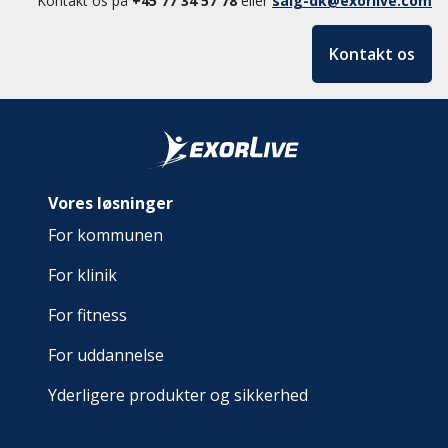
Kontakt os på
+45 77 34 57 78
eller
salg-dk@exorlive.com
Kontakt os
Vores løsninger
For kommunen
For klinik
For fitness
For uddannelse
Yderligere produkter og sikkerhed