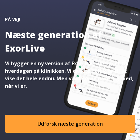
PÅ VEJ!
Næste generation af
ExorLive
Vi bygger en ny version af ExorLive – designet til
hverdagen på klinikken. Vi er ikke helt klar til at
vise det hele endnu. Men vi vil gerne have dig med,
når vi er.
Udforsk næste generation