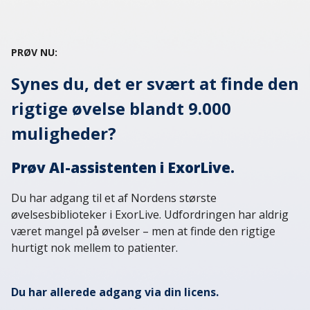
Log ind
PRØV NU:
Dansk
Synes du, det er svært at finde den
English
Svenska
rigtige øvelse blandt 9.000
Norsk
muligheder?
Dansk
Prøv AI-assistenten i ExorLive.
Du har adgang til et af Nordens største
øvelsesbiblioteker i ExorLive. Udfordringen har aldrig
været mangel på øvelser – men at finde den rigtige
hurtigt nok mellem to patienter.
Du har allerede adgang via din licens.