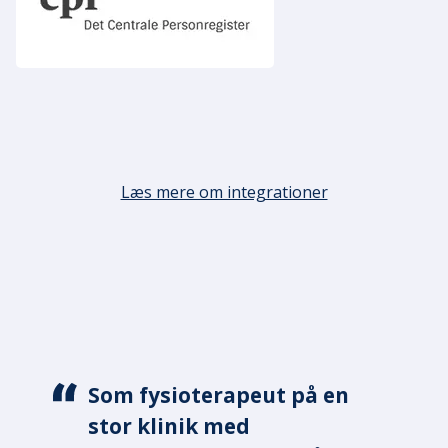
Læs mere om integrationer
Som fysioterapeut på en
Hvis jeg arbejder i
stor klinik med
journalsystemet, kan