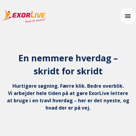
Vores løsninger
Kommune
En nemmere hverdag –
Klinik
Ressourcer
Fitness og sport
skridt for skridt
Nyheder
Uddannelse
Kundehistorier
Brugerhjælp
Yderligere produkter og sikkerhed
Tema: Effektiv klinikhverdag
Hurtigere søgning. Færre klik. Bedre overblik.
Kom i gang
Tema: Digital hjemmeopfølgning
Vi arbejder hele tiden på at gøre ExorLive lettere
Ofte stillede spørgsmål
Kontakt os
Fagartikler og øvelser
at bruge i en travl hverdag – her er det nyeste, og
Hjælpecenter
Integrationer
hvad der er på vej.
Pris
Effektberegneren
ExorLive Research
Webinar
Prøv gratis