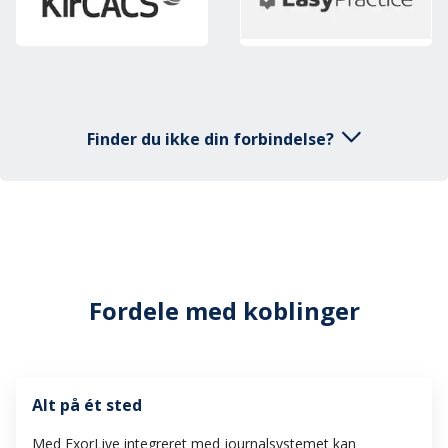
Finder du ikke din forbindelse?
Indsend din integration
Skriv hvilket system du bruger
Fordele med koblinger
og din e-mail nedenfor, så skal
vi tjekke det for dig.
E-mail
*
Alt på ét sted
Med ExorLive integreret med journalsystemet kan