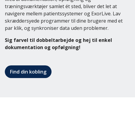
træningsværktøjer samlet ét sted, bliver det let at
Log ind
navigere mellem patientssystemer og ExorLive. Lav
skræddersyede programmer til dine brugere med et
par klik, og synkroniser data uden problemer.
Dansk
English
Sig farvel til dobbeltarbejde og hej til enkel
Svenska
dokumentation og opfølgning!
Norsk
Dansk
Find din kobling