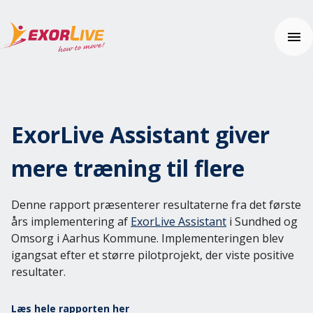
Vores løsninger
Kommune
ExorLive Assistant giver
Klinik
Ressourcer
Fitness og sport
Nyheder
mere træning til flere
Uddannelse
Kundehistorier
Brugerhjælp
Yderligere produkter og sikkerhed
Tema: Effektiv klinikhverdag
Kom i gang
Denne rapport præsenterer resultaterne fra det første
Tema: Digital hjemmeopfølgning
Ofte stillede spørgsmål
års implementering af
Kontakt os
ExorLive Assistant
i Sundhed og
Fagartikler og øvelser
Hjælpecenter
Omsorg i Aarhus Kommune. Implementeringen blev
Integrationer
igangsat efter et større pilotprojekt, der viste positive
Pris
Effektberegneren
resultater.
ExorLive Research
Webinar
Prøv gratis
Læs hele rapporten her