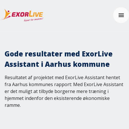
Vores løsninger
Kommune
Gode resultater med ExorLive
Klinik
Ressourcer
Assistant i Aarhus kommune
Fitness og sport
Nyheder
Uddannelse
Kundehistorier
Brugerhjælp
Resultatet af projektet med ExorLive Assistant hentet
Yderligere produkter og sikkerhed
Tema: Effektiv klinikhverdag
Kom i gang
fra Aarhus kommunes rapport: Med ExorLive Assistant
Tema: Digital hjemmeopfølgning
Ofte stillede spørgsmål
er det muligt at tilbyde borgerne mere træning i
Kontakt os
Fagartikler og øvelser
Hjælpecenter
hjemmet indenfor den eksisterende økonomiske
Integrationer
ramme.
Pris
Effektberegneren
ExorLive Research
Webinar
Prøv gratis