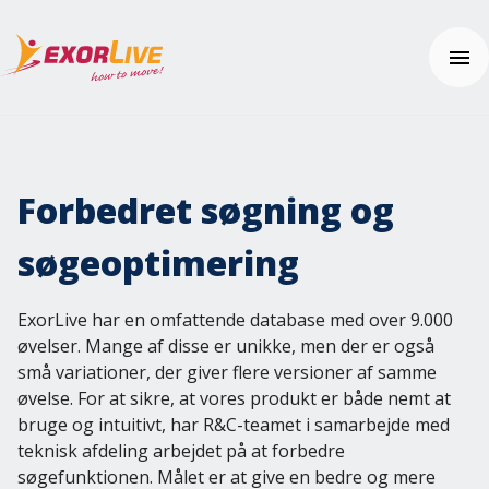
Vores løsninger
Kommune
Forbedret søgning og
Klinik
Ressourcer
Fitness og sport
Nyheder
søgeoptimering
Uddannelse
Kundehistorier
Brugerhjælp
Yderligere produkter og sikkerhed
Tema: Effektiv klinikhverdag
Kom i gang
ExorLive har en omfattende database med over 9.000
Tema: Digital hjemmeopfølgning
Ofte stillede spørgsmål
øvelser. Mange af disse er unikke, men der er også
Kontakt os
Fagartikler og øvelser
Hjælpecenter
små variationer, der giver flere versioner af samme
Integrationer
øvelse. For at sikre, at vores produkt er både nemt at
Pris
Effektberegneren
bruge og intuitivt, har R&C-teamet i samarbejde med
ExorLive Research
teknisk afdeling arbejdet på at forbedre
Webinar
Prøv gratis
søgefunktionen. Målet er at give en bedre og mere