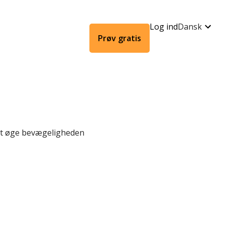
Log ind
Dansk
Prøv gratis
 at øge bevægeligheden