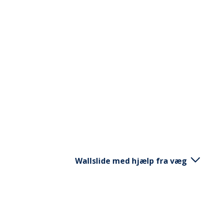
Wallslide med hjælp fra væg
Stå med ansigtet mod en væg. Glid me
væggen. På det højeste punkt løfter 