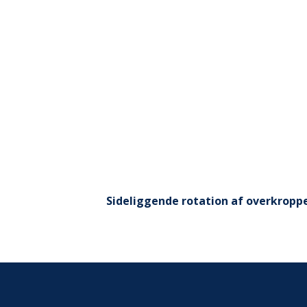
ud fra væggen. Hold i ca. 7 sek. før d
væggen igen og glider roligt nedad.
Sideliggende rotation af overkropp
Lig på siden med den nederste hånd u
anden arm strakt mod gulvet foran kro
ben bøjet. Drej overkroppen ved at fø