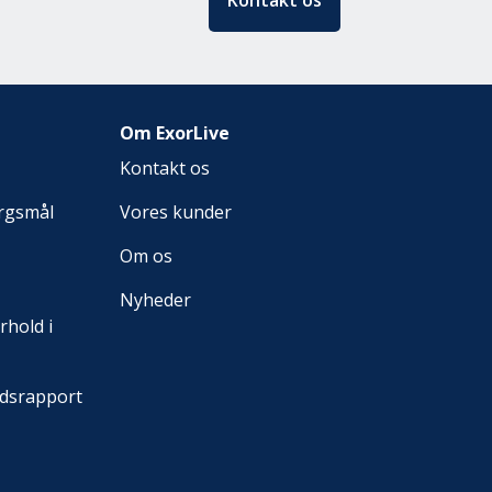
Kontakt os
Om ExorLive
Kontakt os
ørgsmål
Vores kunder
Om os
Nyheder
rhold i
dsrapport