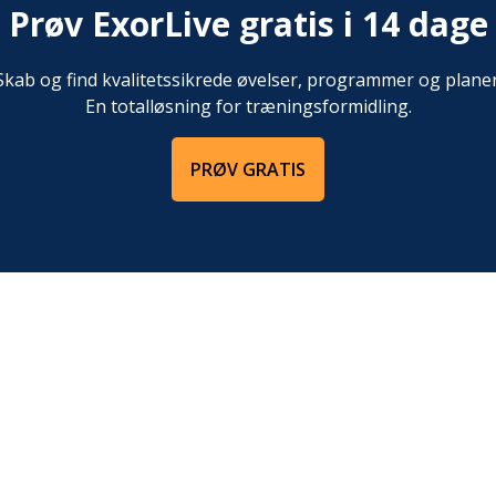
30 sekunder og drej roligt
knæene. Pres hele tiden 
Prøv ExorLive gratis i 14 dage
 ro under øvelsen.
ryggen op så meget som m
stræk den op mod loftet, 
Skab og find kvalitetssikrede øvelser, programmer og planer
til midterposition, og de
En totalløsning for træningsformidling.
dette er gennemført, løf
kroppen op fra hug-posi
PRØV GRATIS