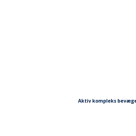
Aktiv kompleks bevæg
d underarmene op langs
I stående stilling med en 
du underarmene nogle cm
overkroppen og strakte a