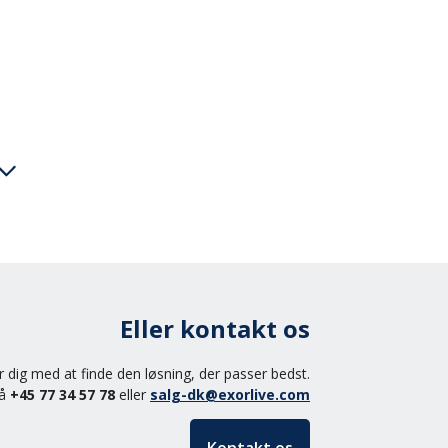
ægtstand i begge hænder i hoftehøjde.
tække hagen ind, derefter bøjer du
t og lænden. Armene hænger langs
Eller kontakt os
etholder en jævn og kontrolleret
tilbage til udgangsstillingen ved først
er dig med at finde den løsning, der passer bedst.
g til sidst nakken.
på
+45 77 34 57 78
eller
salg-dk@exorlive.com