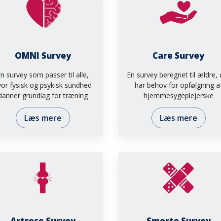
OMNI Survey
Care Survey
n survey som passer til alle,
En survey beregnet til ældre, 
vor fysisk og psykisk sundhed
har behov for opfølgning a
danner grundlag for træning
hjemmesygeplejerske
Læs mere
Læs mere
Artrose Survey
Smerte Survey