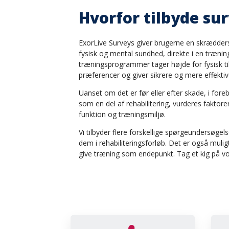
Hvorfor tilbyde su
ExorLive Surveys giver brugerne en skrædder
fysisk og mental sundhed, direkte i en træning
træningsprogrammer tager højde for fysisk t
præferencer og giver sikrere og mere effekti
Uanset om det er før eller efter skade, i f
som en del af rehabilitering, vurderes faktore
funktion og træningsmiljø.
Vi tilbyder flere forskellige spørgeundersøgel
dem i rehabiliteringsforløb. Det er også muli
give træning som endepunkt. Tag et kig på v