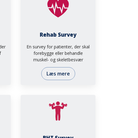
Rehab Survey
der
En survey for patienter, der skal
f
forebygge eller behandle
muskel- og skeletbesvær
Læs mere
BHT Survey