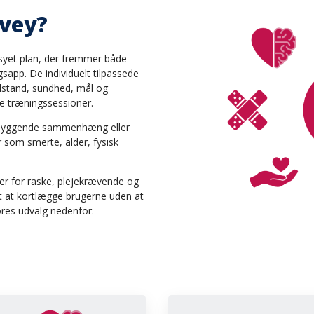
rvey?
syet plan, der fremmer både
sapp. De individuelt tilpassede
ilstand, sundhed, mål og
ve træningssessioner.
orebyggende sammenhæng eller
r som smerte, alder, fysisk
ser for raske, plejekrævende og
gt at kortlægge brugerne uden at
ores udvalg nedenfor.