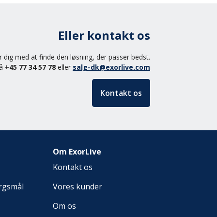
Eller kontakt os
er dig med at finde den løsning, der passer bedst.
på
+45 77 34 57 78
eller
salg-dk@exorlive.com
Kontakt os
Om ExorLive
Kontakt os
ørgsmål
Vores kunder
Om os