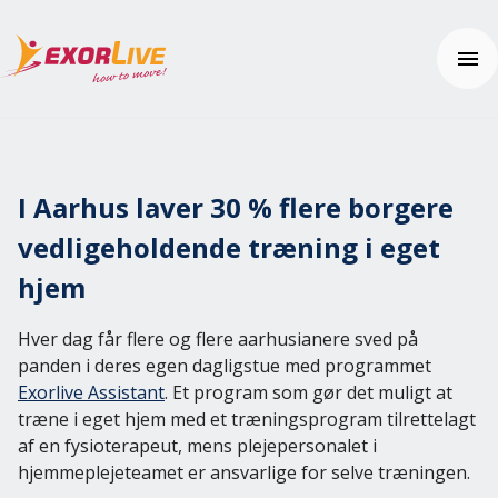
Vores løsninger
Kommune
I Aarhus laver 30 % flere borgere
Klinik
Ressourcer
vedligeholdende træning i eget
Fitness og sport
Nyheder
Uddannelse
hjem
Kundehistorier
Brugerhjælp
Yderligere produkter og sikkerhed
Tema: Effektiv klinikhverdag
Kom i gang
Tema: Digital hjemmeopfølgning
Hver dag får flere og flere aarhusianere sved på
Ofte stillede spørgsmål
Kontakt os
Fagartikler og øvelser
panden i deres egen dagligstue med programmet
Hjælpecenter
Integrationer
Exorlive Assistant
. Et program som gør det muligt at
Pris
Effektberegneren
træne i eget hjem med et træningsprogram tilrettelagt
ExorLive Research
af en fysioterapeut, mens plejepersonalet i
Webinar
hjemmeplejeteamet er ansvarlige for selve træningen.
Prøv gratis