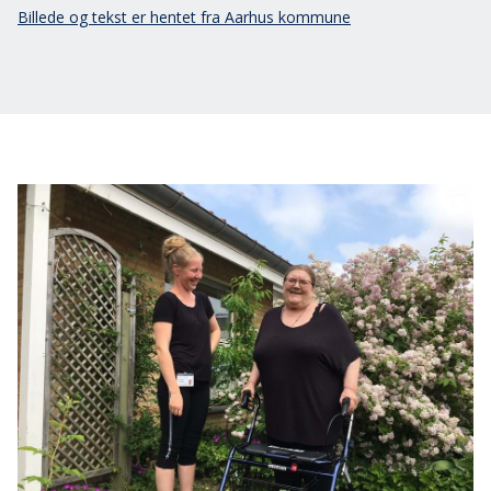
Billede og tekst er hentet fra Aarhus kommune
Log ind
Dansk
English
Svenska
Norsk
Dansk