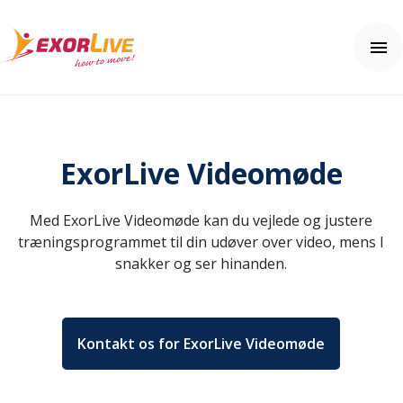
Vores løsninger
Kommune
ExorLive Videomøde
Klinik
Ressourcer
Fitness og sport
Nyheder
Med ExorLive Videomøde kan du vejlede og justere
Uddannelse
Kundehistorier
Brugerhjælp
træningsprogrammet til din udøver over video, mens I
Yderligere produkter og sikkerhed
Tema: Effektiv klinikhverdag
Kom i gang
snakker og ser hinanden.
Tema: Digital hjemmeopfølgning
Ofte stillede spørgsmål
Kontakt os
Fagartikler og øvelser
Hjælpecenter
Integrationer
Pris
Effektberegneren
Kontakt os for ExorLive Videomøde
ExorLive Research
Webinar
Prøv gratis