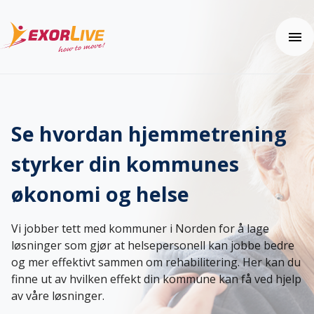
Våre løsninger
Kommune
Se hvordan hjemmetrening
Klinikk
Ressurser
Fitness og idrett
styrker din kommunes
Webinar
Utdanning
Nyheter
Brukerhjelp
økonomi og helse
Tilleggsfunksjoner og sikkerhet
Kundehistorier
Kom i gang
Tema: Effektiv klinikkhverdag
Ofte stilte spørsmål (FAQ)
Kontakt oss
Tema: Digital hjemmeoppfølging
Vi jobber tett med kommuner i Norden for å lage
Hjelpesenter
Tema: Helhetlig helseopplevelse
løsninger som gjør at helsepersonell kan jobbe bedre
Pris
Tema: Velferdsteknologi
og mer effektivt sammen om rehabilitering. Her kan du
Fagartikler og øvelser
finne ut av hvilken effekt din kommune kan få ved hjelp
Integrasjoner
av våre løsninger.
Prøv gratis
Effektkalkulatoren