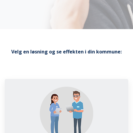
ExorLive Research
Logg inn
Norsk
English
Svenska
Norsk
Velg en løsning og se effekten i din kommune:
Dansk