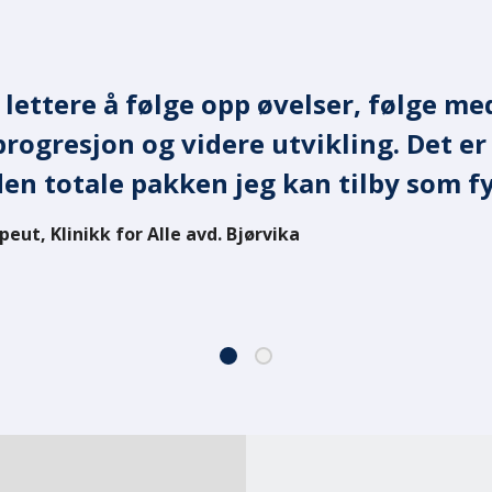
 lettere å følge opp øvelser, følge m
i journalen, kan jeg enkelt sjek
progresjon og videre utvikling. Det e
ilbake, uten noen nye innloggi
den totale pakken jeg kan tilby som f
mløst.
eut, Klinikk for Alle avd. Bjørvika
t Fysioterapi