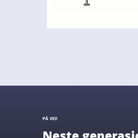
PÅ VEI!
Neste generasj