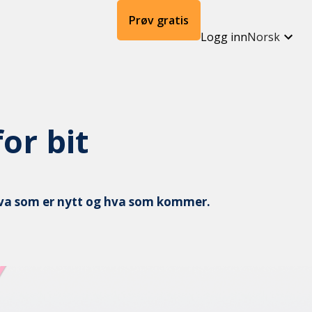
Prøv gratis
Logg inn
Norsk
or bit
r hva som er nytt og hva som kommer.