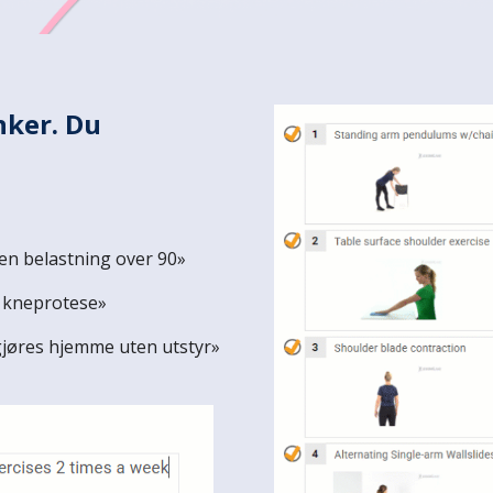
nker. Du
en belastning over 90
»
d kneprotese»
gjøres hjemme uten utstyr»