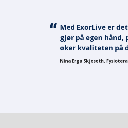
Med ExorLive er det
Hvis jeg jobber 
gjør på egen hånd, 
ExorLive og gå t
øker kvaliteten på 
veldig bra og sø
Nina Erga Skjeseth, Fysioterap
Anne Kvamsdal, Nesttuntorge