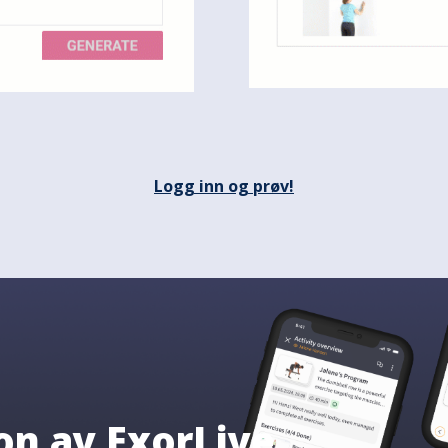
Logg inn og prøv!
on av ExorLive