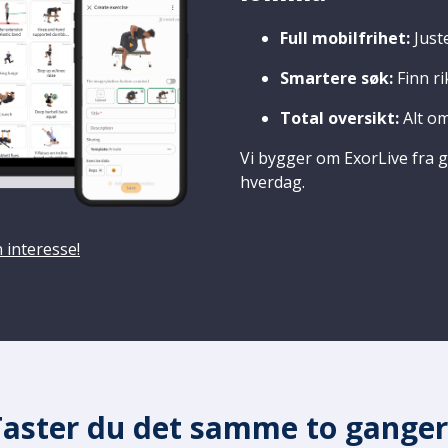
Full mobilfrihet:
Juste
Smartere søk:
Finn ri
Total oversikt:
Alt om
Vi bygger om ExorLive fra 
hverdag.
n interesse!
Taster du det samme to ganger