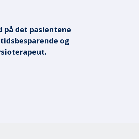
ed på det pasientene
ke noe i
r tidsbesparende og
nger. Det er
ysioterapeut.