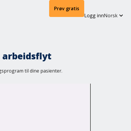
Prøv gratis
Logg inn
Norsk
 arbeidsflyt
gsprogram til dine pasienter.