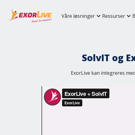
Våre løsninger
Ressurser
B
SolvIT og E
ExorLive kan integreres med 