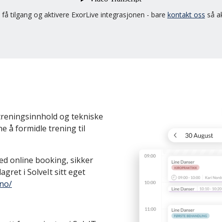
å få tilgang og aktivere ExorLive integrasjonen - bare
kontakt oss
så ak
t treningsinnhold og tekniske
e å formidle trening til
ed online booking, sikker
agret i SolveIt sitt eget
.no/