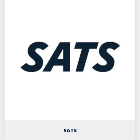
ExorLive Research
Logg inn
Norsk
English
Svenska
Norsk
Dansk
SATS