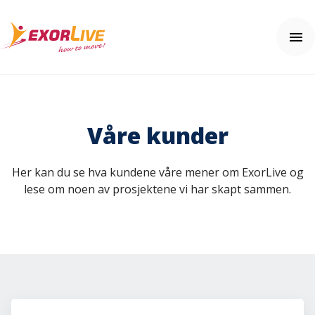
Våre løsninger
Kommune
Våre kunder
Klinikk
Ressurser
Fitness og idrett
Webinar
Her kan du se hva kundene våre mener om ExorLive og
Utdanning
Nyheter
Brukerhjelp
lese om noen av prosjektene vi har skapt sammen.
Tilleggsfunksjoner og sikkerhet
Kundehistorier
Kom i gang
Tema: Effektiv klinikkhverdag
Ofte stilte spørsmål (FAQ)
Kontakt oss
Tema: Digital hjemmeoppfølging
Hjelpesenter
Tema: Helhetlig helseopplevelse
Pris
Tema: Velferdsteknologi
Fagartikler og øvelser
Integrasjoner
Prøv gratis
Effektkalkulatoren