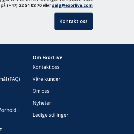
s på
(+47) 22 54 08 70
eller
salg@exorlive.com
Kontakt oss
Om ExorLive
Kontakt oss
smål (FAQ)
Våre kunder
Om oss
Nyheter
forhold i
Ledige stillinger
t