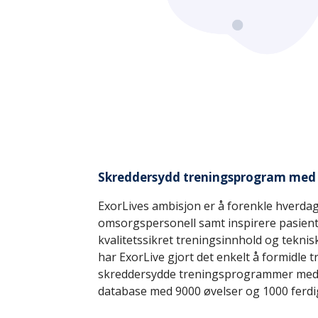
Skreddersydd treningsprogram med 
ExorLives ambisjon er å forenkle hverdage
omsorgspersonell samt inspirere pasientene
kvalitetssikret treningsinnhold og teknisk
har ExorLive gjort det enkelt å formidle t
skreddersydde treningsprogrammer med t
database med 9000 øvelser og 1000 ferd