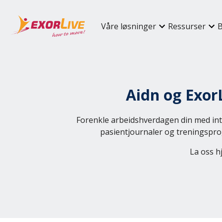
Våre løsninger
Ressurser
B
Aidn og Exor
Forenkle arbeidshverdagen din med int
pasientjournaler og treningspro
La oss h