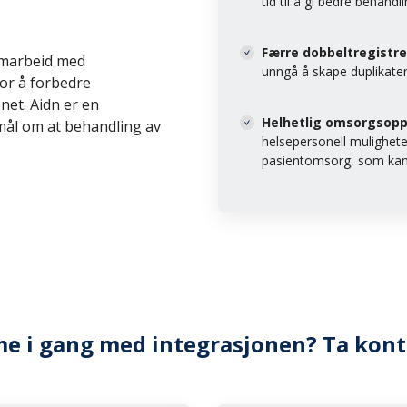
tid til å gi bedre behandli
Færre dobbeltregistre
samarbeid med
unngå å skape duplikat
or å forbedre
et. Aidn er en
Helhetlig omsorgsopp
ål om at behandling av
helsepersonell mulighet
pasientomsorg, som kan 
me i gang med integrasjonen? Ta kont