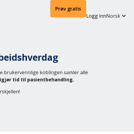
Prøv gratis
Logg inn
Norsk
rbeidshverdag
e brukervennlige koblingen samler alle
igjør tid til pasientbehandling.
skjellen!