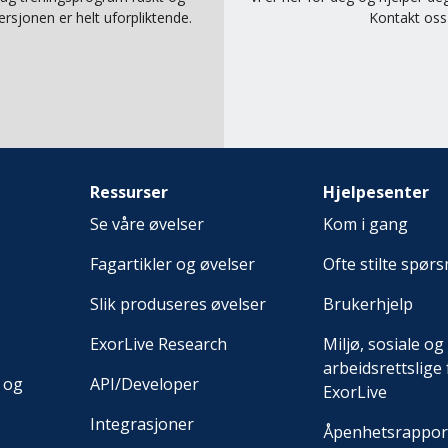
rsjonen er helt uforpliktende.
Kontakt os
Ressurser
Hjelpesenter
Se våre øvelser
Kom i gang
Fagartikler og øvelser
Ofte stilte spør
Slik produseres øvelser
Brukerhjelp
ExorLive Research
Miljø, sosiale og
arbeidsrettslige 
 og
API/Developer
ExorLive
Integrasjoner
Åpenhetsrappor