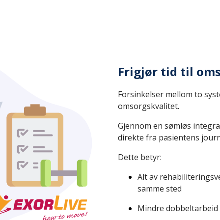
Frigjør tid til om
Forsinkelser mellom to sys
omsorgskvalitet.
Gjennom en sømløs integra
direkte fra pasientens journa
Dette betyr:
Alt av
rehabiliterings
samme sted
Mindre dobbeltarbeid 