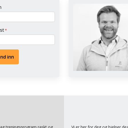
n
st
*
nd inn
 Lag treningsprogram raskt og
Vi er her for deg og hjelper d