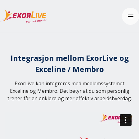
Våre løsninger
Kommune
Integrasjon mellom ExorLive og
Klinikk
Ressurser
Exceline / Membro
Fitness og idrett
Webinar
Utdanning
Nyheter
Brukerhjelp
ExorLive kan integreres med medlemssystemet
Tilleggsfunksjoner og sikkerhet
Kundehistorier
Kom i gang
Exceline og Membro. Det betyr at du som personlig
Tema: Effektiv klinikkhverdag
Ofte stilte spørsmål (FAQ)
trener får en enklere og mer effektiv arbeidshverdag.
Kontakt oss
Tema: Digital hjemmeoppfølging
Hjelpesenter
Tema: Helhetlig helseopplevelse
Pris
Tema: Velferdsteknologi
Fagartikler og øvelser
Integrasjoner
Prøv gratis
Effektkalkulatoren