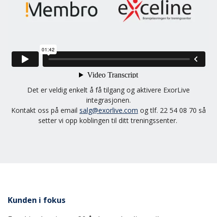
ExorLive Research
Logg inn
Norsk
English
Svenska
Norsk
Det er veldig enkelt å få tilgang og aktivere ExorLive
Dansk
integrasjonen.
Kontakt oss på email
salg@exorlive.com
og tlf. 22 54 08 70 så
setter vi opp koblingen til ditt treningssenter.
Kunden i fokus