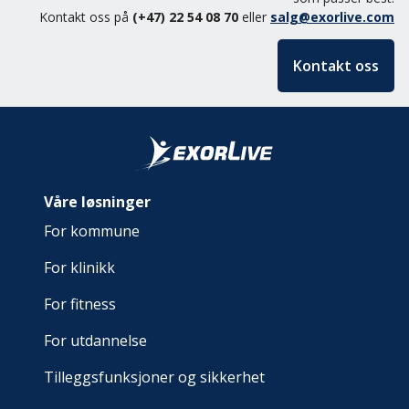
Kontakt oss på
(+47) 22 54 08 70
eller
salg@exorlive.com
Kontakt oss
Våre løsninger
For kommune
For klinikk
For fitness
For utdannelse
Tilleggsfunksjoner og sikkerhet