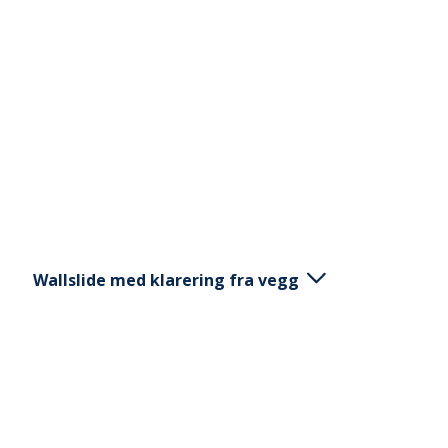
ExorLive Research
Logg inn
Norsk
English
Svenska
Norsk
Dansk
Wallslide med klarering fra vegg
Stå med ansiktet mot en vegg. Gli med
underarmene opp langs veggen. På det høyeste
punktet løfter du underarmene noen cm ut fra
veggen. Hold i ca 7 sekunder før du setter