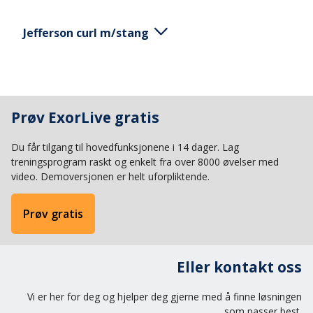
Jefferson curl m/stang
Stå oppreist og hold en vektstang i begge hender i
hoftehøyde. Start bevegelsen ved å trekke inn
Prøv ExorLive gratis
haken, deretter bøyer du gradvis nakke, brystrygg
og korsryggen følger etter. Armene henger ned.
Du får tilgang til hovedfunksjonene i 14 dager. Lag
Sørg for at du holder en jevn og kontrollert
treningsprogram raskt og enkelt fra over 8000 øvelser med
bevegelse. Vend tilbake i utgangsstilling ved å
video. Demoversjonen er helt uforpliktende.
først rette ut korsrygg, brystrygg og nakke.
Prøv gratis
Eller kontakt oss
Vi er her for deg og hjelper deg gjerne med å finne løsningen
som passer best.