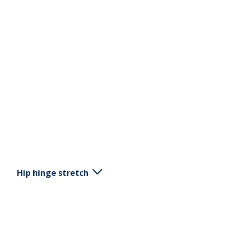
Hip hinge stretch
Start ståenede med føttene og hendene sammen.