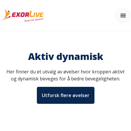
Våre løsninger
Kommune
Aktiv dynamisk
Klinikk
Ressurser
Fitness og idrett
Webinar
Her finner du et utvalg av øvelser hvor kroppen aktivt
Utdanning
Nyheter
Brukerhjelp
og dynamisk beveges for å bedre bevegeligheten.
Tilleggsfunksjoner og sikkerhet
Kundehistorier
Kom i gang
Tema: Effektiv klinikkhverdag
Ofte stilte spørsmål (FAQ)
Kontakt oss
Tema: Digital hjemmeoppfølging
Utforsk flere øvelser
Hjelpesenter
Tema: Helhetlig helseopplevelse
Pris
Tema: Velferdsteknologi
Fagartikler og øvelser
Integrasjoner
Prøv gratis
Effektkalkulatoren