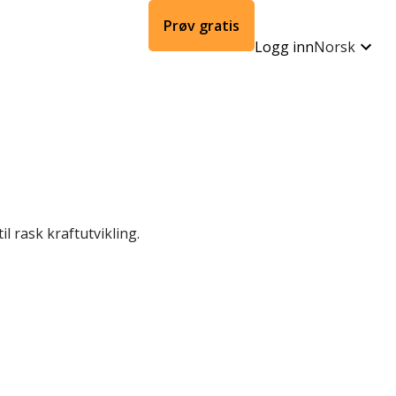
Prøv gratis
Logg inn
Norsk
il rask kraftutvikling.