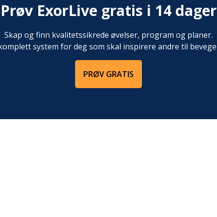
en skal være helt strak
til utgangsstillingen. L
Prøv ExorLive gratis i 14 dager
og gjennomfører et nytt
hoppet tilbake til utgangs
Skap og finn kvalitetssikrede øvelser, program og planer.
komplett system for deg som skal inspirere andre til bevege
PRØV GRATIS