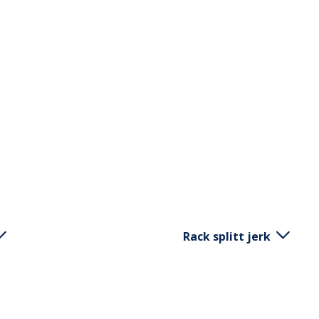
Rack splitt jerk
 plassert på en benk bak
Start i en stående posis
angt du kan, strekk
skuldrene i en "rack" pos