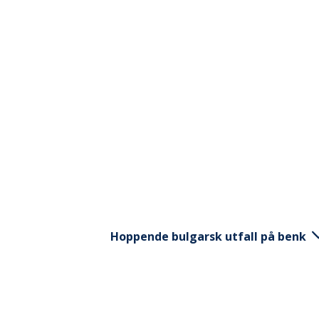
Hoppende bulgarsk utfall på benk
Stå på ett ben på bakken og det andre
deg. Bøy så det fremste benet ditt så l