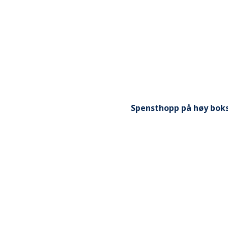
Spensthopp på høy bok
e posisjonen hopper du
Ta god sats - svikt i kn
at du lander med motsatt
høy boks. Fokuser på en 
g at overkroppen holdes
er. Knestabilitet og
 en valguskollaps i kneet.