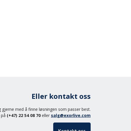
angt frem du kommer. Land mykt og
in som du hoppet med.
Eller kontakt oss
eg gjerne med å finne løsningen som passer best.
s på
(+47) 22 54 08 70
eller
salg@exorlive.com