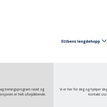
Ettbens lengdehopp
all mellom føttene. Start
Stå på en fot. Hopp så l
fte ballen opp over
kontrollert på samme be
eksplosivt kast ballen i
uk magen og hoftene til å
 Lag treningsprogram raskt og
Vi er her for deg og hjelper d
rsjonen er helt uforpliktende.
Kontakt os