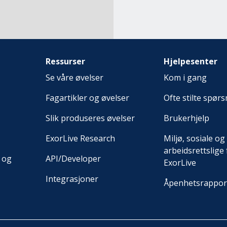
Ressurser
Hjelpesenter
Se våre øvelser
Kom i gang
Fagartikler og øvelser
Ofte stilte spør
Slik produseres øvelser
Brukerhjelp
ExorLive Research
Miljø, sosiale og
arbeidsrettslige 
 og
API/Developer
ExorLive
Integrasjoner
Åpenhetsrappor