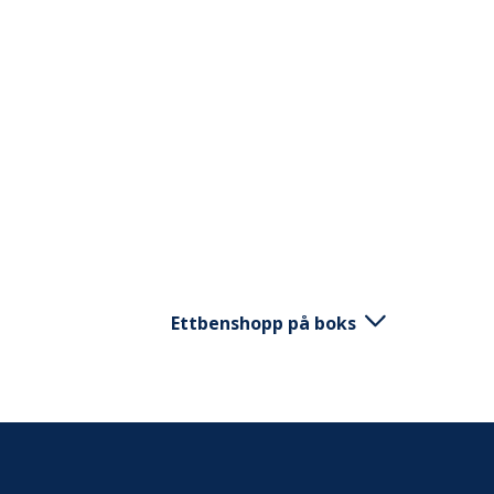
eksplosivt opp og gjør et hopp. Land st
Hold kne over tå under hele øvelsen.
Ettbenshopp på boks
Start stående med en boks fremfor deg
foten. Gjør et hopp opp på boksen, og s
landingsposisjonen. Strekk ut hoftene 