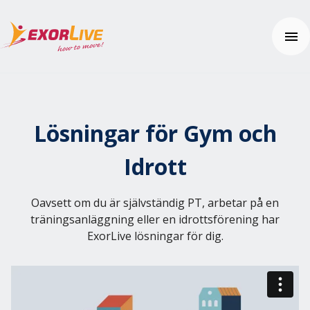
Våra lösningar
Kommuner
Lösningar för Gym och
Regioner
Resurser
Kliniker
Webinar
Idrott
Gym & Idrott
Nyheter
Användarhjälp
Utbildning
Kundhistorier
Kom igång
Oavsett om du är självständig PT, arbetar på en
Tilläggsprodukter och säkerhet
Tema: Effektiv klinikvardag
Vanliga frågor (FAQ)
Kontakta oss
träningsanläggning eller en idrottsförening har
Tema: Digital distansmonitorering
Hjälpcenter
ExorLive lösningar för dig.
Tema: Enhetlig vårdupplevelse
Pris
Tema: Välfärdsteknik
Artiklar och övningar
Integrationer
Prova gratis
Effektkalkylatorn