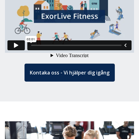
ExorLive Research
Logga in
Svenska
English
Svenska
Norsk
Dansk
Kontaka oss - Vi hjälper dig igång