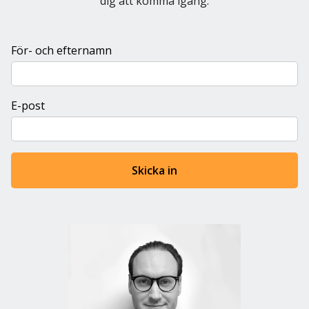
dig att komma igång.
För- och efternamn
E-post
Skicka in