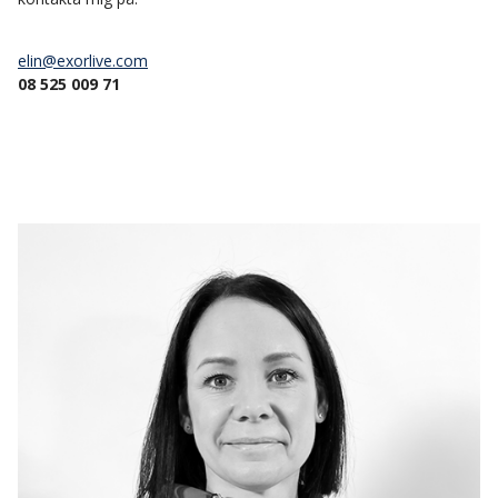
elin@exorlive.com
08 525 009 71