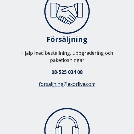
ExorLive Research
Logga in
Svenska
English
Försäljning
Svenska
Norsk
Hjälp med beställning, uppgradering och
Dansk
paketlösningar
08-525 034 08
forsaljning@exorlive.com