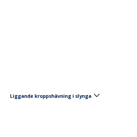
Liggande kroppshävning i slynga
Ligg på rygg med raka armar framför kroppen och
ha en slynga i var hand. Stabilisera mage och