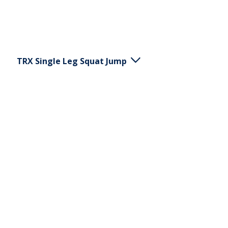
TRX Single Leg Squat Jump
Stå på golvet med en fot och sträck det motsatta
benet framför dig. Ha händerna i TRX och
armbågarna rakt under axlarna. Sänk sätet mot
golvet, räta ut armbågarna och tryck upp med
hälen och gör ett hopp.