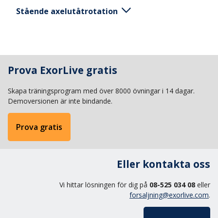
Stående axelutåtrotation
Stående bakåtlutad en armlängd bakom
upphängningspunkt med händer i Powergrips.
Prova ExorLive gratis
Powergrips i höjd med bröstkorgen. Håll armar ut
till sidan och armbågar böjda i 90 grader med
Skapa träningsprogram med över 8000 övningar i 14 dagar.
händerna mot taket. 1. Lyft rak kropp fram genom
Demoversionen är inte bindande.
att rotera utåt i axeln 2. Kom tillbaka till
startposition rotera inåt i axeln.
Prova gratis
Eller kontakta oss
Vi hittar lösningen för dig på
08-525 034 08
eller
forsaljning@exorlive.com
.