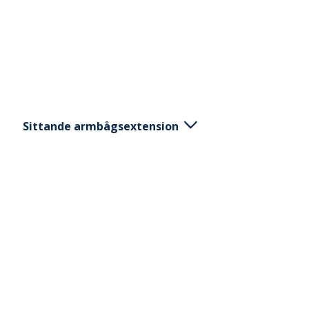
förlängning av kroppen. Pressa armarna nedåt
igen för att återgå till startpositionen.
Sittande armbågsextension
Sittande rakt under upphängningspunkten med
raka ben och händer i Powergrips. Powergrips i
midjehöjd. 1. Lyft sätet genom att pressa axlarna
ned och sträcka ut armbågarna 2. Kom tillbaka till
utgångsposition.