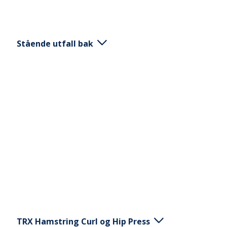
Stående utfall bak
Stående med ryggen mot upphängningspunkten
och en fot i slunga bakom kroppen. Slunga i
knähöjd. Lodräta rep i ytterställningen. 1. Utför
utfall bakåt (för kroppen bakåt genom att böja i
knä på främsta benet och föra benet i slungan
bakåt) 2. Kom tillbaka till utgångsställningen
genom att sträcka ut det golvstående benet.
TRX Hamstring Curl og Hip Press