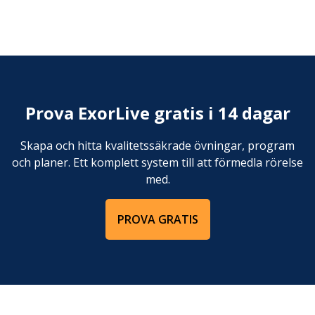
Ligg på rygg med sätet i golvet och båda hälarna i
TRX. Tryck hälarna in mot sätet samtidigt som du
häver bäckenet upp från golvet tills höften är rak
och knät i 90 grader.
Prova ExorLive gratis i 14 dagar
Skapa och hitta kvalitetssäkrade övningar, program
och planer. Ett komplett system till att förmedla rörelse
med.
PROVA GRATIS