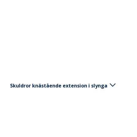
ExorLive Research
Logga in
Svenska
English
Svenska
Norsk
Dansk
Skuldror knästående extension i slynga
Stå på knä med armarna rakt framför kroppen och
ha en slynga i var hand. Stabilisera mage och
korsrygg. Luta kroppen framåt genom att föra
armarna rakt fram så att de är över huvudet i