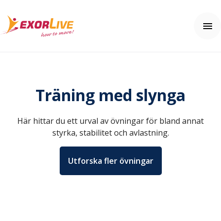
Våra lösningar
Kommuner
Träning med slynga
Regioner
Resurser
Kliniker
Webinar
Här hittar du ett urval av övningar för bland annat
Gym & Idrott
Nyheter
Användarhjälp
Utbildning
styrka, stabilitet och avlastning.
Kundhistorier
Kom igång
Tilläggsprodukter och säkerhet
Tema: Effektiv klinikvardag
Vanliga frågor (FAQ)
Kontakta oss
Tema: Digital distansmonitorering
Utforska fler övningar
Hjälpcenter
Tema: Enhetlig vårdupplevelse
Pris
Tema: Välfärdsteknik
Artiklar och övningar
Integrationer
Prova gratis
Effektkalkylatorn