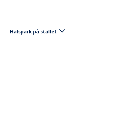
Hälspark på stället
Stå med parallella fötter. Spring på stället och för
hälen mot sätet samtidigt som du använder
armarna.