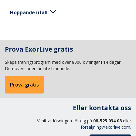
Hoppande ufall
Ta ett stort steg fram och böj det främsta knät
något. Byt plats på främsta och bakersta benet
Prova ExorLive gratis
växelvis genom att hoppa. Rör båda armarna
växelvis fram och tillbaka diagonalt så att vänster
Skapa träningsprogram med över 8000 övningar i 14 dagar.
arm följer höger ben och omvänt.
Demoversionen är inte bindande.
Prova gratis
Eller kontakta oss
Vi hittar lösningen för dig på
08-525 034 08
eller
forsaljning@exorlive.com
.