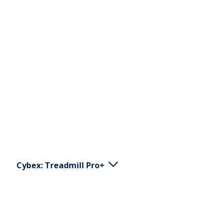
Cybex: Treadmill Pro+
Du kan välja ett program och starta löpbandet,
eller bara trycka på start. För att ändra