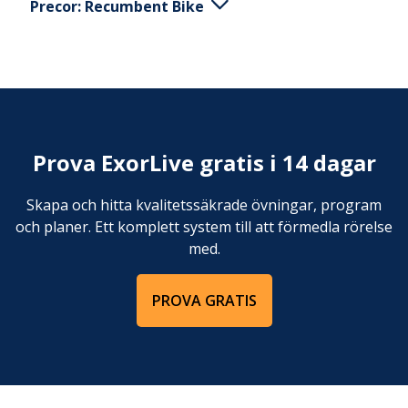
Precor: Recumbent Bike
Välj program och börja cykla. Eventuellt kan du
trycka QUICK START. För att ändra motståndet
tryck +/-. Tryck STOPP för att avsluta.
Prova ExorLive gratis i 14 dagar
Skapa och hitta kvalitetssäkrade övningar, program
och planer. Ett komplett system till att förmedla rörelse
med.
PROVA GRATIS