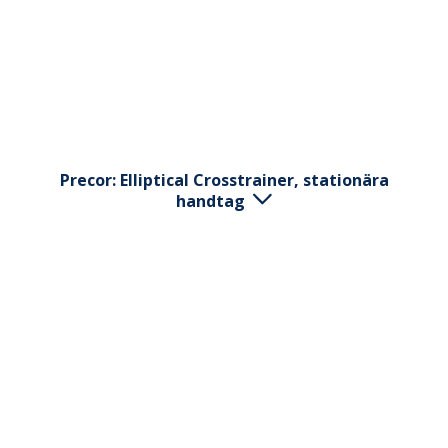
ryggen lätt bakåt samtidigt som drar armarna mot
magen. Sträva efter så långa roddtag som möjligt.
Precor: Elliptical Crosstrainer, stationära
handtag
Tryck "QUICK START". Justera motstånd och
hastighet efter egen önskan.