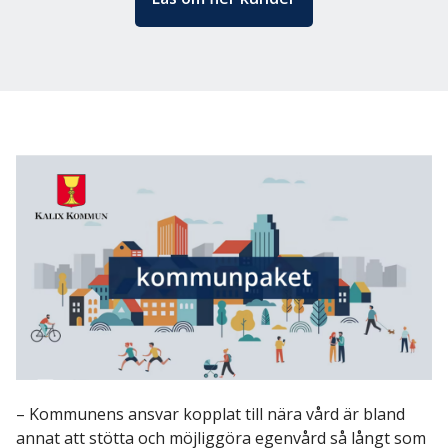
ExorLive Research
Logga in
Svenska
English
Svenska
Norsk
Dansk
– Kommunens ansvar kopplat till nära vård är bland
annat att stötta och möjliggöra egenvård så långt som