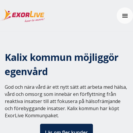
Våra lösningar
Kommuner
Kalix kommun möjliggör
Regioner
Resurser
Kliniker
Webinar
egenvård
Gym & Idrott
Nyheter
Användarhjälp
Utbildning
Kundhistorier
Kom igång
God och nära vård är ett nytt sätt att arbeta med hälsa,
Tilläggsprodukter och säkerhet
Tema: Effektiv klinikvardag
Vanliga frågor (FAQ)
vård och omsorg som innebär en förflyttning från
Kontakta oss
Tema: Digital distansmonitorering
Hjälpcenter
reaktiva insatser till att fokusera på hälsofrämjande
Tema: Enhetlig vårdupplevelse
och förebyggande insatser. Kalix kommun har köpt
Pris
Tema: Välfärdsteknik
ExorLive Kommunpaket.
Artiklar och övningar
Integrationer
Prova gratis
Effektkalkylatorn
Läs om fler kunder