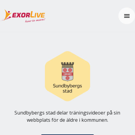
Våra lösningar
Kommuner
Regioner
Resurser
Kliniker
Webinar
Gym & Idrott
Nyheter
Användarhjälp
Utbildning
Kundhistorier
Kom igång
Tilläggsprodukter och säkerhet
Tema: Effektiv klinikvardag
Vanliga frågor (FAQ)
Kontakta oss
Tema: Digital distansmonitorering
Hjälpcenter
Tema: Enhetlig vårdupplevelse
Pris
Tema: Välfärdsteknik
Sundbybergs stad delar träningsvideoer på sin
Artiklar och övningar
webbplats för de äldre i kommunen.
Integrationer
Prova gratis
Effektkalkylatorn