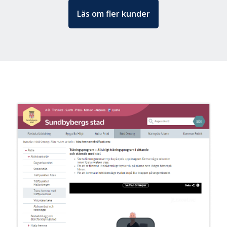
ExorLive Research
Läs om fler kunder
Logga in
Svenska
English
Svenska
Norsk
Dansk