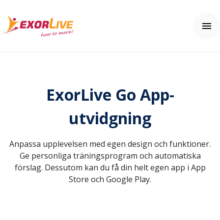
Våra lösningar
Kommuner
ExorLive Go App-
Regioner
Resurser
Kliniker
Webinar
utvidgning
Gym & Idrott
Nyheter
Användarhjälp
Utbildning
Kundhistorier
Kom igång
Anpassa upplevelsen med egen design och funktioner.
Tilläggsprodukter och säkerhet
Tema: Effektiv klinikvardag
Vanliga frågor (FAQ)
Kontakta oss
Ge personliga träningsprogram och automatiska
Tema: Digital distansmonitorering
Hjälpcenter
förslag. Dessutom kan du få din helt egen app i App
Tema: Enhetlig vårdupplevelse
Store och Google Play.
Pris
Tema: Välfärdsteknik
Artiklar och övningar
Integrationer
Prova gratis
Effektkalkylatorn