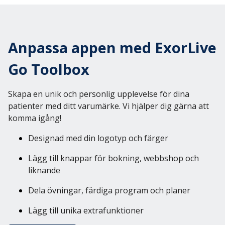
ExorLive Research
Logga in
Anpassa appen med ExorLive
Svenska
English
Go Toolbox
Svenska
Norsk
Skapa en unik och personlig upplevelse för dina
Dansk
patienter med ditt varumärke. Vi hjälper dig gärna att
komma igång!
Designad med din logotyp och färger
Lägg till knappar för bokning, webbshop och
liknande
Dela övningar, färdiga program och planer
Lägg till unika extrafunktioner