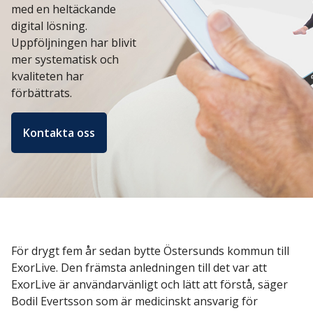
med en heltäckande
ExorLive Research
digital lösning.
Logga in
Uppföljningen har blivit
mer systematisk och
Svenska
kvaliteten har
English
förbättrats.
Svenska
Norsk
Dansk
Kontakta oss
För drygt fem år sedan bytte Östersunds kommun till
ExorLive. Den främsta anledningen till det var att
ExorLive är användarvänligt och lätt att förstå, säger
Bodil Evertsson som är medicinskt ansvarig för